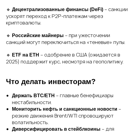
🔹
– санкции
Децентрализованные финансы (DeFi)
ускорят переход к P2P-платежам через
криптовалюты.
🔹
– при ужесточении
Российские майнеры
санкций могут переключиться на «теневые» пулы.
🔹
– одобрение в США (ожидается в
ETF на ETH
2025) поддержит курс, несмотря на геополитику.
Что делать инвесторам?
– главные бенефициары
Держать BTC/ETH
нестабильности.
–
Мониторить нефть и санкционные новости
резкие движения Brent/WTI спровоцируют
волатильность.
– для
Диверсифицировать в стейблкоины